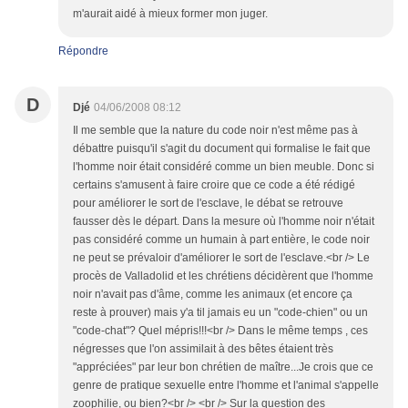
m'aurait aidé à mieux former mon juger.
Répondre
D
Djé
04/06/2008 08:12
Il me semble que la nature du code noir n'est même pas à
débattre puisqu'il s'agit du document qui formalise le fait que
l'homme noir était considéré comme un bien meuble. Donc si
certains s'amusent à faire croire que ce code a été rédigé
pour améliorer le sort de l'esclave, le débat se retrouve
fausser dès le départ. Dans la mesure où l'homme noir n'était
pas considéré comme un humain à part entière, le code noir
ne peut se prévaloir d'améliorer le sort de l'esclave.<br /> Le
procès de Valladolid et les chrétiens décidèrent que l'homme
noir n'avait pas d'âme, comme les animaux (et encore ça
reste à prouver) mais y'a til jamais eu un "code-chien" ou un
"code-chat"? Quel mépris!!!<br /> Dans le même temps , ces
négresses que l'on assimilait à des bêtes étaient très
"appréciées" par leur bon chrétien de maître...Je crois que ce
genre de pratique sexuelle entre l'homme et l'animal s'appelle
zoophilie, ou bien?<br /> <br /> Sur la question des