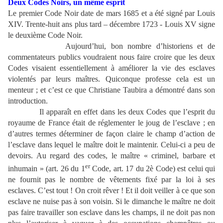
Deux Codes Noirs, un même esprit
Le premier Code Noir date de mars 1685 et a été signé par Louis
XIV. Trente-huit ans plus tard – décembre 1723 - Louis XV signe
le deuxième Code Noir.
Aujourd’hui, bon nombre d’historiens et de
commentateurs publics voudraient nous faire croire que les deux
Codes visaient essentiellement à améliorer la vie des esclaves
violentés par leurs maîtres. Quiconque professe cela est un
menteur ; et c’est ce que Christiane Taubira a démontré dans son
introduction.
Il apparaît en effet dans les deux Codes que l’esprit du
royaume de France était de réglementer le joug de l’esclave ; en
d’autres termes déterminer de façon claire le champ d’action de
l’esclave dans lequel le maître doit le maintenir. Celui-ci a peu de
devoirs. Au regard des codes, le maître « criminel, barbare et
er
inhumain » (art. 26 du 1
Code, art. 17 du 2è Code) est celui qui
ne fournit pas le nombre de vêtements fixé par la loi à ses
esclaves. C’est tout ! On croit rêver ! Et il doit veiller à ce que son
esclave ne nuise pas à son voisin. Si le dimanche le maître ne doit
pas faire travailler son esclave dans les champs, il ne doit pas non