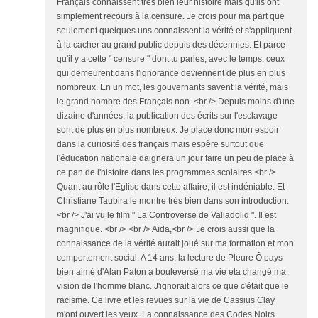
Français connaissent très bien leur histoire mais qu'ils ont
simplement recours à la censure. Je crois pour ma part que
seulement quelques uns connaissent la vérité et s'appliquent
à la cacher au grand public depuis des décennies. Et parce
qu'il y a cette " censure " dont tu parles, avec le temps, ceux
qui demeurent dans l'ignorance deviennent de plus en plus
nombreux. En un mot, les gouvernants savent la vérité, mais
le grand nombre des Français non. <br /> Depuis moins d'une
dizaine d'années, la publication des écrits sur l'esclavage
sont de plus en plus nombreux. Je place donc mon espoir
dans la curiosité des français mais espère surtout que
l'éducation nationale daignera un jour faire un peu de place à
ce pan de l'histoire dans les programmes scolaires.<br />
Quant au rôle l'Eglise dans cette affaire, il est indéniable. Et
Christiane Taubira le montre très bien dans son introduction.
<br /> J'ai vu le film " La Controverse de Valladolid ". Il est
magnifique. <br /> <br /> Aïda,<br /> Je crois aussi que la
connaissance de la vérité aurait joué sur ma formation et mon
comportement social. A 14 ans, la lecture de Pleure Ô pays
bien aimé d'Alan Paton a bouleversé ma vie eta changé ma
vision de l'homme blanc. J'ignorait alors ce que c'était que le
racisme. Ce livre et les revues sur la vie de Cassius Clay
m'ont ouvert les yeux. La connaissance des Codes Noirs