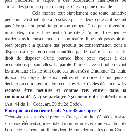
plus l’autoriser à vaquer à des occupations champêtres ou
artisanales pour son propre compte. C’est à peine croyable !
Cela montre tout simplement que toute initiative
personnelle est interdite à l’esclave par les deux codes : il ne doit
pas fabriquer ou produire pour son compte. Il ne peut ni vendre,
ni acheter, ni aller librement d’une cité à l’autre, il ne peut se
marier sans le consentement de son maître. Il ne doit pas avoir de
bien propre : la quantité des produits de consommation dont il
dispose est rigoureusement contrôlée par le maître. Il n’a pas le
droit de disposer d’une journée libre pour vaquer à des
occupations personnelles. La parole d’un esclave est nulle devant
les tribunaux ; ils ne sont donc pas autorisés à témoigner. En clair,
ils sont les objets de leurs maîtres et ne doivent donc jamais
décider ou entreprendre librement. Les deux Codes déclarent
« les
esclaves être meubles et comme tels entrer dans la
communauté, (…) se partager également entre cohéritiers »
er
(Art. 44 du 1
Code, art. 39 du 2è Code).
Pourquoi un deuxième Code Noir 38 ans après ?
Trente-huit ans après le premier Code, celui du 18è siècle insiste
sur deux éléments qui semblent montrer une certaine évolution de
la société. Cependant, il convient de rappeler que les deux Codes