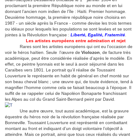
proclamant la première République noire au monde et en lui
donnant l’ancien nom indien de l’île : Haïti. Premier hommage.
Deuxième hommage, la première république noire choisira en
1987 - un siècle après la France - comme devise les trois termes
ou idéaux pour lesquels les populations se sont levées et se sont
jointes à la Révolution française :
Liberté, Egalité, Fraternité
.
Les artistes européens entre admiration et rejet
Rares sont les artistes européens qui ont eu l’occasion de
voir le héros haïtien. Seule l’œuvre de
Violozon
, de facture très
académique, peut être considérée réalisée d’après le modèle. En
effet, ce peintre lyonnais est le seul à avoir séjourné dans les
Caraïbes vers 1801. Le portrait qu’il réalise de Toussaint
Louverture le représente en habit de général en chef monté sur
son beau cheval blanc ; une œuvre qui, de toute évidence, tend à
magnifier l’homme comme cela se faisait beaucoup à l’époque. Il
suffit de se rappeler celui de Napoléon Bonaparte franchissant
les Alpes au col du Grand Saint-Bernard peint par David.
Une autre œuvre, tout aussi académique, est la gravure
équestre du héros noir de la révolution française réalisée par
Bonneville. Toussaint Louverture est représenté en combattant
montant au front et indiquant d’un doigt volontaire l’objectif à
atteindre. Mais ce portrait, ainsi que tous ceux réalisés du vivant