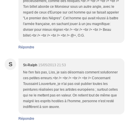
précieusement, comme des reliques.<br /> <br /> <br /> <br />
Ton billet aborde ce Monsieur sous un autre angle, avec le
regard de ceux d'Europe sur cet homme qui se faisait appeler
"Le premier des Nègres". Cet homme qui avait réussi à battre
l'armée française, en sachant jouer à un jeu magnifique:
diviser pour mieux régner.<br /> <br /> <br /> <br /> Beau
billet.<br /> <br /> <br /> <br /> @+, O.G.
Répondre
S
St-Ralph
15/05/2013 21:53
Ne t'en fais pas, Liss, je sais désormais comment solutionner
ces petites erreurs.<br /> <br /> <br /> <br /> Concernant
Toussaint Louverture, je n'ai pas osé publier toutes les
peintures réalisées par les artistes européens ; surtout celles
qui ne le mettent pas en valeur. On retient tout de même que
malgré les esprits hostiles à l'homme, personne n'est resté
indifférent à son œuvre.
Répondre