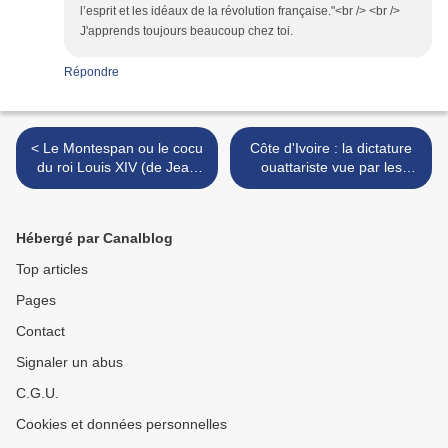
l’esprit et les idéaux de la révolution française."<br /> <br />
J'apprends toujours beaucoup chez toi.
Répondre
< Le Montespan ou le cocu
Côte d'Ivoire : la dictature
du roi Louis XIV (de Jean
ouattariste vue par les
Teulé)
artistes ivoiriens et africains
>
Hébergé par Canalblog
Top articles
Pages
Contact
Signaler un abus
C.G.U.
Cookies et données personnelles