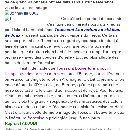
de ce grand visionnaire ont été faits sans aucune référence
visuelle au personnage.
Ce qu’il est important de constater,
c’est que ces différents portraits - réunis
par Roland Lambalot dans
Toussaint Louverture au château
de Joux
- laissent apparaître deux visions du héros. Certains
artistes portent sur l’homme un regard sympathique tendant à
faire de lui un magnifique révolutionnaire pour la postérité
pendant que d’autres cherchent à le ravaler au rang d’un nègre
ordinaire - avec des boucles d'oreille - tout au plus affublé des
habits de l’armée française.
Il est indéniable que
Toussaint Louverture a nourri
l’imaginaire des artistes à travers toute l’Europe
, particulièrement
en France, en Angleterre et en Allemagne. C’était la première fois
en ce début du XIXe siècle, en Europe, qu’une figure politique
noire suscitait à la fois tant d’admiration et de rejet. Pour les uns,
c’était un anti-esclavagiste, donc un héros libérateur ; pour les
autres, c’était le grand « responsable des massacres des colons
blancs » et de la ruine de l’économie coloniale française en Haïti.
C’est d’ailleurs cette dernière image de Toussaint Louverture que
la littérature française a privilégiée jusqu’à nos jours.
Raphaël ADJOBI
Bibliographie : 1) Roland Lambalot :
Toussaint Louverture au Château de J
oux, édit.