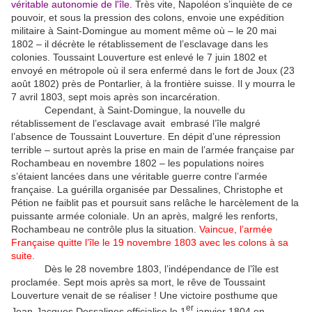
véritable autonomie de l'île.
Très vite, Napoléon s’inquiète de ce
pouvoir, et sous la pression des colons, envoie une expédition
militaire à Saint-Domingue au moment même où – le 20 mai
1802 – il décrète le rétablissement de l’esclavage dans les
colonies. Toussaint Louverture est enlevé le 7 juin 1802 et
envoyé en métropole où il sera enfermé dans le fort de Joux (23
août 1802) près de Pontarlier, à la frontière suisse. Il y mourra le
7 avril 1803, sept mois après son incarcération.
Cependant, à Saint-Domingue, la nouvelle du
rétablissement de l’esclavage avait embrasé l’île malgré
l’absence de Toussaint Louverture. En dépit d’une répression
terrible – surtout après la prise en main de l’armée française par
Rochambeau en novembre 1802 – les populations noires
s’étaient lancées dans une véritable guerre contre l’armée
française. La guérilla organisée par Dessalines, Christophe et
Pétion ne faiblit pas et poursuit sans relâche le harcèlement de la
puissante armée coloniale. Un an après, malgré les renforts,
Rochambeau ne contrôle plus la situation.
Vaincue, l’armée
Française quitte l’île le 19 novembre 1803 avec les colons à sa
suite.
Dès le 28 novembre 1803, l’indépendance de l’île est
proclamée. Sept mois après sa mort, le rêve de Toussaint
Louverture venait de se réaliser ! Une victoire posthume que
er
Jean-Jacques Dessalines officialise le 1
janvier 1804 en