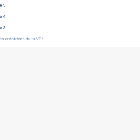
e 5
e 4
e 3
s créatrices de la VF !
e 2
e 1
e Mektoub My Love arrive enfin ! Rencontre avec Shaïn Boumedine et Sal
i : après Toni en famille
elle réalise le bouleversant Dites lui que je l'aime
ais ! Rencontre autour de Vie privée de Rebecca Zlotowski
 de Marguerite, Grave... Rencontre avec Ella Rumpf
 Les Rêveurs, un film intime sur la santé mentale
a avec un film sur le mouvement des Gilets jaunes