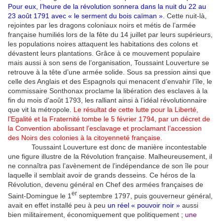
Pour eux, l’heure de la révolution sonnera dans la nuit du 22 au
23 août 1791 avec « le serment du bois caïman ».
Cette nuit-là,
rejointes par les dragons coloniaux noirs et métis de l’armée
française humiliés lors de la fête du 14 juillet par leurs supérieurs,
les populations noires attaquent les habitations des colons et
dévastent leurs plantations. Grâce à ce mouvement populaire
mais aussi à son sens de l’organisation, Toussaint Louverture se
retrouve à la tête d’une armée solide. Sous sa pression ainsi que
celle des Anglais et des Espagnols qui menacent d’envahir l’île, le
commissaire Sonthonax proclame la libération des esclaves à la
fin du mois d'août 1793, les ralliant ainsi à l’idéal révolutionnaire
que vit la métropole.
Le résultat de cette lutte pour la Liberté,
l’Egalité et la Fraternité tombe le 5 février 1794, par un décret de
la Convention abolissant l’esclavage et proclamant l’accession
des Noirs des colonies à la citoyenneté française.
Toussaint Louverture est donc de manière incontestable
une figure illustre de la Révolution française. Malheureusement, il
ne connaîtra pas l’avènement de l’indépendance de son île pour
laquelle il semblait avoir de grands desseins. Ce héros de la
Révolution, devenu général en Chef des armées françaises de
er
Saint-Domingue le 1
septembre 1797, puis gouverneur général,
avait en effet installé peu à peu
un réel « pouvoir noir »
aussi
bien militairement, économiquement que politiquement ;
une