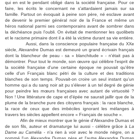
qui en est le pendant obligé dans la société française. Pour ce
faire, les écrits le concernant ne s'attardaient jamais sur sa
famille. Partout on évoquait à peine son père, né esclave avant
de devenir le premier général noir de la France et même un
héros national parmi ses contemporains avant de sombrer dans
la déchéance puis l'oubli. On évitait de mentionner les quolibets
et le racisme primaire dont il a été la victime durant sa vie entière.
Aussi, dans la conscience populaire française du XXe
siècle, Alexandre Dumas est demeuré un grand écrivain français
dont la blancheur de peau - sa « blanchitude » - n'était pas à
démontrer. Pour tout le monde, son œuvre qui célèbre l'esprit de
la société française d'une certaine époque ne pouvait qu'être
celle d'un Français blanc pétri de la culture et des traditions
blanches de son temps. Pouvait-on croire un seul instant qu'un
homme qui a du sang noir ait pu s'élever à un tel degré de génie
pour peindre les mœurs françaises avec autant de virtuosité ?
Non ! Une littérature de cape et d'épée ne saurait jaillir que de la
plume de la branche pure des citoyens français : la race blanche,
la race de ceux que des imbéciles ignorant les mélanges à
travers les siècles appellent encore « Français de souche ».
Afin de mieux montrer que le génie d'Alexandre Dumas et
de son fils, auteur et dramaturge lui aussi - célèbre grâce à
La
Dame au Camélia
- n'a rien à voir avec le monde nègre, on a
nommé l'un Alexandre Dumas père et l'autre Alexandre Dumas