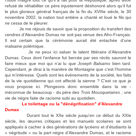
l’oubli malgré tout ce qu’il a fait pour la République, après avoir
refusé de réhabiliter ce père injustement déshonoré alors qu'il fut
le plus glorieux général français de la fin du XVIIIe siècle, le 30
novembre 2002, la nation tout entière a chanté et loué le fils qui
ne cessa de le pleurer.
Je me réjouis de savoir que la proposition du transfert des
cendres d’Alexandre Dumas ne soit pas venue des Afro-Français.
Il est certain que la cérémonie aurait été entachée d’une
malsaine polémique.
Je ne peux ici saluer le talent littéraire d’Alexandre
Dumas. Ceux dont l’enfance fut bercée par ses récits sauront le
faire mieux que moi qui n’ai lu que
Joseph Balsamo
bien tard.
Cependant, je dirai à la manière de Montaigne que c’est l’homme
qui m’intéresse. Quels sont les événements de la société, les faits
de la vie quotidienne qui ont affecté la sienne ? C'est ce que je
vous propose ici. Plongeons donc ensemble dans la vie -
méconnue de beaucoup - du père des
Trois Mousquetaires ;
une
vie de nègre faite de racisme subi au quotidien.
Le toilettage ou la "dénégrification" d'Alexandre
Dumas
Durant tout le XXe siècle jusqu'en ce début du XXIe
siècle, les œuvres critiques et les manuels scolaires se sont
appliqués à cacher à des générations de lycéens et d'étudiants la
« négritude » ou la part nègre d'Alexandre Dumas, et le racisme