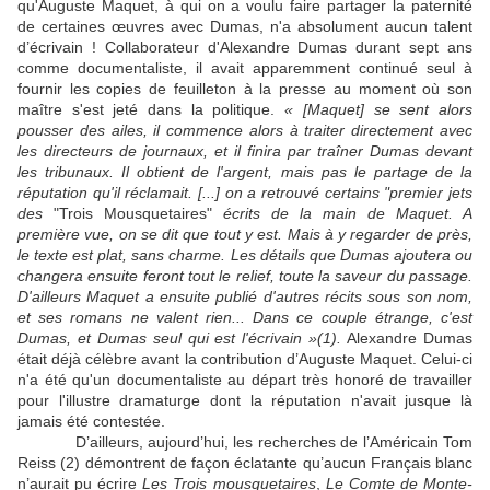
qu'Auguste Maquet, à qui on a voulu faire partager la paternité
de certaines œuvres avec Dumas, n'a absolument aucun talent
d’écrivain ! Collaborateur d'Alexandre Dumas durant sept ans
comme documentaliste, il avait apparemment continué seul à
fournir les copies de feuilleton à la presse au moment où son
maître s'est jeté dans la politique.
« [Maquet] se sent alors
pousser des ailes, il commence alors à traiter directement avec
les directeurs de journaux, et il finira par traîner Dumas devant
les tribunaux. Il obtient de l'argent, mais pas le partage de la
réputation qu'il réclamait. [...] on a retrouvé certains "premier jets
des
"Trois Mousquetaires"
écrits de la main de Maquet. A
première vue, on se dit que tout y est. Mais à y regarder de près,
le texte est plat, sans charme. Les détails que Dumas ajoutera ou
changera ensuite feront tout le relief, toute la saveur du passage.
D'ailleurs Maquet a ensuite publié d'autres récits sous son nom,
et ses romans ne valent rien... Dans ce couple étrange, c'est
Dumas, et Dumas seul qui est l'écrivain »(1).
Alexandre Dumas
était déjà célèbre avant la contribution d’Auguste Maquet. Celui-ci
n'a été qu'un documentaliste au départ très honoré de travailler
pour l'illustre dramaturge dont la réputation n'avait jusque là
jamais été contestée.
D’ailleurs, aujourd’hui, les recherches de l’Américain Tom
Reiss (2) démontrent de façon éclatante qu’aucun Français blanc
n’aurait pu écrire
Les Trois mousquetaires
,
Le Comte de Monte-