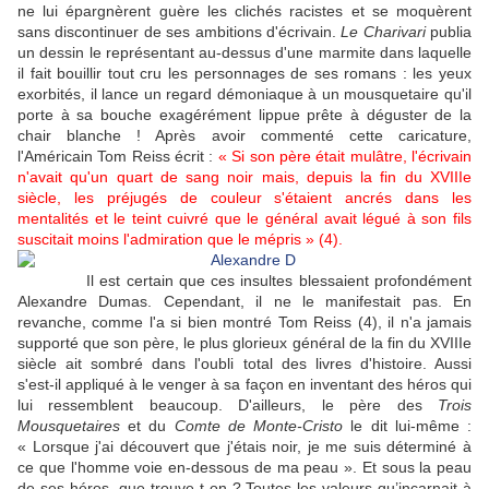
ne lui épargnèrent guère les clichés racistes et se moquèrent
sans discontinuer de ses ambitions d'écrivain.
Le Charivari
publia
un dessin le représentant au-dessus d'une marmite dans laquelle
il fait bouillir tout cru les personnages de ses romans : les yeux
exorbités, il lance un regard démoniaque à un mousquetaire qu'il
porte à sa bouche exagérément lippue prête à déguster de la
chair blanche ! Après avoir commenté cette caricature,
l'Américain Tom Reiss écrit :
« Si son père était mulâtre, l'écrivain
n'avait qu'un quart de sang noir mais, depuis la fin du XVIIIe
siècle, les préjugés de couleur s'étaient ancrés dans les
mentalités et le teint cuivré que le général avait légué à son fils
suscitait moins l'admiration que le mépris » (4).
Il est certain que ces insultes blessaient profondément
Alexandre Dumas. Cependant, il ne le manifestait pas. En
revanche, comme l'a si bien montré Tom Reiss (4), il n'a jamais
supporté que son père, le plus glorieux général de la fin du XVIIIe
siècle ait sombré dans l'oubli total des livres d'histoire. Aussi
s'est-il appliqué à le venger à sa façon en inventant des héros qui
lui ressemblent beaucoup. D'ailleurs, le père des
Trois
Mousquetaires
et du
Comte de Monte-Cristo
le dit lui-même :
« Lorsque j'ai découvert que j'étais noir, je me suis déterminé à
ce que l'homme voie en-dessous de ma peau ». Et sous la peau
de ses héros, que trouve-t-on ? Toutes les valeurs qu’incarnait à