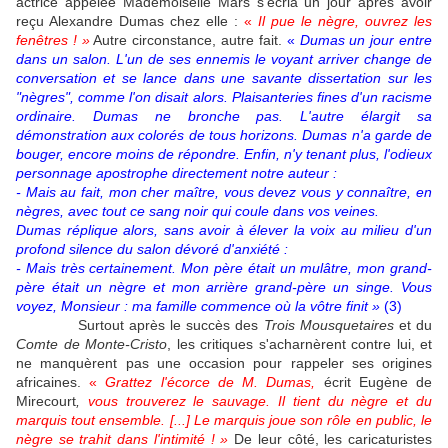
actrice appelée Mademoiselle Mars s'écria un jour après avoir
reçu Alexandre Dumas chez elle :
«
Il pue le nègre, ouvrez les
fenêtres ! »
Autre circonstance, autre fait.
«
Dumas un jour entre
dans un salon. L'un de ses ennemis le voyant arriver change de
conversation et se lance dans une savante dissertation sur les
"nègres", comme l'on disait alors. Plaisanteries fines d'un racisme
ordinaire. Dumas ne bronche pas. L'autre élargit sa
démonstration aux colorés de tous horizons. Dumas n'a garde de
bouger, encore moins de répondre. Enfin, n'y tenant plus, l'odieux
personnage apostrophe directement notre auteur :
- Mais au fait, mon cher maître, vous devez vous y connaître, en
nègres, avec tout ce sang noir qui coule dans vos veines.
Dumas réplique alors, sans avoir à élever la voix au milieu d'un
profond silence du salon dévoré d'anxiété :
- Mais très certainement. Mon père était un mulâtre, mon grand-
père était un nègre et mon arrière grand-père un singe. Vous
voyez, Monsieur : ma famille commence où la vôtre finit »
(3)
Surtout après le succès des
Trois Mousquetaires
et du
Comte de Monte-Cristo
, les critiques s'acharnèrent contre lui, et
ne manquèrent pas une occasion pour rappeler ses origines
africaines.
«
Grattez l'écorce de M. Dumas,
écrit Eugène de
Mirecourt
,
vous trouverez le sauvage. Il tient du nègre et du
marquis tout ensemble. [...] Le marquis joue son rôle en public, le
nègre se trahit dans l'intimité ! »
De leur côté, les caricaturistes