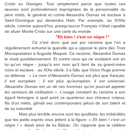
Cristo
ou
Georges
. Tout simplement parce que toutes ces
œuvres sont profondément imprégnées de la personnalité du
père métis, le général et comte Alexandre Dumas né esclave à
Saint-Domingue qui deviendra Haïti. Par exemple, au XVIIIe
siècle, comme aujourd'hui, presqu'aucun Français n'était capable
de situer Monte-Cristo sur une carte du monde.
"Eh bien ! c'est un nègre !"
Ce n'est donc que par pur racisme que l'on a
régulièrement exhumé la querelle qui a opposé le père des
Trois
Mousquetaires
à Auguste Maquet. Ce racisme, Alexandre Dumas
le vivait quotidiennement. Et contre ceux qui ne voulaient voir en
lui qu'un nègre - jusqu'à son nom qu'il tient de sa grand-mère
noire et esclave - au XIXe siècle, il a fallu que Victor Hugo prenne
sa défense : «
Le nom d'Alexandre Dumas est plus que français,
il est européen ; il est plus qu'européen, il est universel.
Alexandre Dumas est un de ces hommes qu'on pourrait appeler
les semeurs de civilisation »
. L'usage constant du racisme à son
égard témoigne à quel point ce quarteron aux cheveux crépus,
fils d'un métis, gênait ses contemporains jaloux de son talent et
de sa notoriété.
Mais plus terrible encore sont les quolibets, les imbécilités
que les petits esprits vous jettent à la figure. «
Eh bien ! c'est un
nègre ! »
disait ainsi de lui Balzac. On rapporte que la célèbre