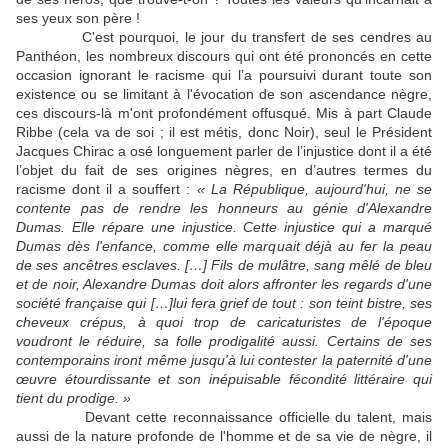
ses yeux son père !
C'est pourquoi, le jour du transfert de ses cendres au
Panthéon, les nombreux discours qui ont été prononcés en cette
occasion ignorant le racisme qui l’a poursuivi durant toute son
existence ou se limitant à l'évocation de son ascendance nègre,
ces discours-là m'ont profondément offusqué. Mis à part Claude
Ribbe (cela va de soi ; il est métis, donc Noir), seul le Président
Jacques Chirac a osé longuement parler de l’injustice dont il a été
l’objet du fait de ses origines nègres, en d’autres termes du
racisme dont il a souffert :
« La République, aujourd'hui, ne se
contente pas de rendre les honneurs au génie d'Alexandre
Dumas. Elle répare une injustice. Cette injustice qui a marqué
Dumas dès l'enfance, comme elle marquait déjà au fer la peau
de ses ancêtres esclaves. […] Fils de mulâtre, sang mêlé de bleu
et de noir, Alexandre Dumas doit alors affronter les regards d'une
société française qui […]lui fera grief de tout : son teint bistre, ses
cheveux crépus, à quoi trop de caricaturistes de l'époque
voudront le réduire, sa folle prodigalité aussi. Certains de ses
contemporains iront même jusqu'à lui contester la paternité d'une
œuvre étourdissante et son inépuisable fécondité littéraire qui
tient du prodige. »
Devant cette reconnaissance officielle du talent, mais
aussi de la nature profonde de l'homme et de sa vie de nègre, il