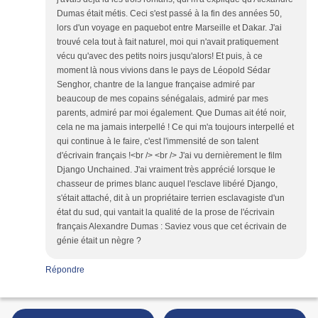
Dumas était métis. Ceci s'est passé à la fin des années 50,
lors d'un voyage en paquebot entre Marseille et Dakar. J'ai
trouvé cela tout à fait naturel, moi qui n'avait pratiquement
vécu qu'avec des petits noirs jusqu'alors! Et puis, à ce
moment là nous vivions dans le pays de Léopold Sédar
Senghor, chantre de la langue française admiré par
beaucoup de mes copains sénégalais, admiré par mes
parents, admiré par moi également. Que Dumas ait été noir,
cela ne ma jamais interpellé ! Ce qui m'a toujours interpellé et
qui continue à le faire, c'est l'immensité de son talent
d'écrivain français !<br /> <br /> J'ai vu dernièrement le film
Django Unchained. J'ai vraiment très apprécié lorsque le
chasseur de primes blanc auquel l'esclave libéré Django,
s'était attaché, dit à un propriétaire terrien esclavagiste d'un
état du sud, qui vantait la qualité de la prose de l'écrivain
français Alexandre Dumas : Saviez vous que cet écrivain de
génie était un nègre ?
Répondre