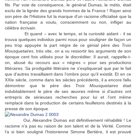
fils. Par voie de conséquence, le général Dumas, le métis, était
exclu de la lignée des grands hommes de la France ! Rayer ainsi
son père de l'Histoire fut la marque d'un racisme officialisé que la
nation française a voulu, consciemment ou non, infliger au
célèbre écrivain.
Et quand – avec le temps, et la curiosité aidant - il se
trouva quelques individus parmi nous pour souligner de façon un
peu trop appuyée la part nègre de ce génial père des
Trois
Mousquetaires
, très vite, on a vu ressortir les arguments de son
époque cent fois utilisés pour le discréditer. Il aurait, rappelle-t-
on, abusé du recours aux « nègres » pour ses productions
littéraires. Sa prodigalité littéraire ne s'expliquerait que par le fait
que d'autres travaillaient dans l'ombre pour qu'il existât. Et en ce
XXIe siècle, comme dans les siècles précédents, il a encore fallu
démontrer que le père des
Trois Mousquetaires
était
indubitablement le père de ses œuvres même si d'autres ont
entrepris de sérieuses recherches pour lui et l'ont même
remplacé dans la production de certains feuilletons destinés à la
presse de son époque.
Oui, Alexandre Dumas est définitivement réhabilité ! Le
racisme n'a pas eu raison de son talent et de la Vérité. Comme
l'a si bien souligné l'historienne Simone Bertière, il est prouvé