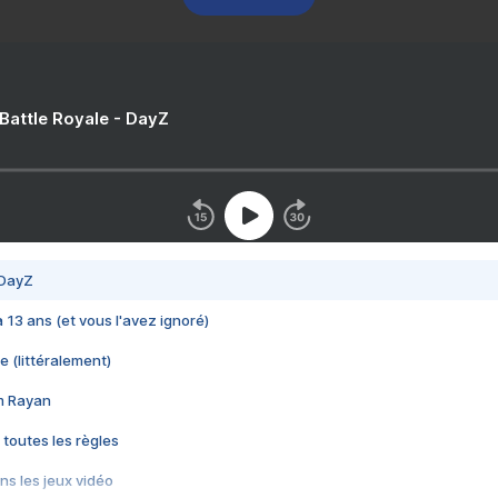
 Battle Royale - DayZ
 DayZ
 a 13 ans (et vous l'avez ignoré)
e (littéralement)
im Rayan
 toutes les règles
s les jeux vidéo