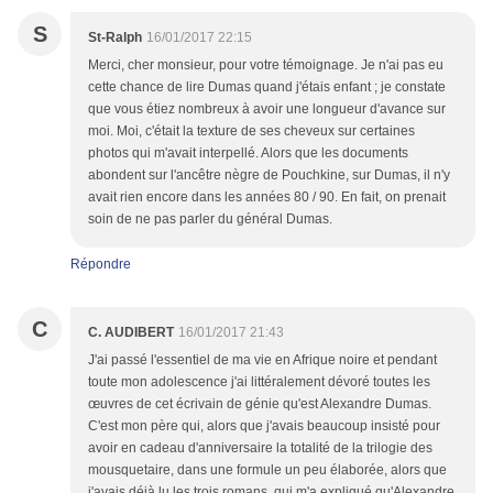
S
St-Ralph
16/01/2017 22:15
Merci, cher monsieur, pour votre témoignage. Je n'ai pas eu
cette chance de lire Dumas quand j'étais enfant ; je constate
que vous étiez nombreux à avoir une longueur d'avance sur
moi. Moi, c'était la texture de ses cheveux sur certaines
photos qui m'avait interpellé. Alors que les documents
abondent sur l'ancêtre nègre de Pouchkine, sur Dumas, il n'y
avait rien encore dans les années 80 / 90. En fait, on prenait
soin de ne pas parler du général Dumas.
Répondre
C
C. AUDIBERT
16/01/2017 21:43
J'ai passé l'essentiel de ma vie en Afrique noire et pendant
toute mon adolescence j'ai littéralement dévoré toutes les
œuvres de cet écrivain de génie qu'est Alexandre Dumas.
C'est mon père qui, alors que j'avais beaucoup insisté pour
avoir en cadeau d'anniversaire la totalité de la trilogie des
mousquetaire, dans une formule un peu élaborée, alors que
j'avais déjà lu les trois romans, qui m'a expliqué qu'Alexandre