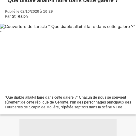
"Que diable allait-il faire dans cette galère ?"
Publié le 02/10/2020 à 10:29
Par
St_Ralph
"Que diable allait-il faire dans cette galère ?" Chacun de nous se souvient
sûrement de cette réplique de Géronte, l’un des personnages principaux des
Fourberies de Scapin de Molière, répétée sept fois dans la scène VII de
l’acte II. Afin de se venger...