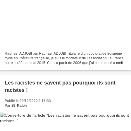
Raphaël ADJOBI par Raphaël ADJOBI Titulaire d’un doctorat de troisième
cycle en littérature française, je suis le fondateur de l’association La France
noire , créée en mai 2015. C’est à partir de 2006 que j’ai commencé à mettre
mes qualités de chercheur...
Les racistes ne savent pas pourquoi ils sont
racistes !
Publié le 09/10/2020 à 16:33
Par
St_Ralph