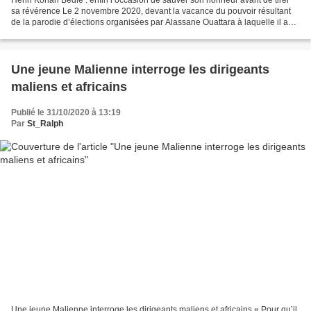
Henri Konan Bédié : enfin l’occasion de sauver son honneur avant de tirer
sa révérence Le 2 novembre 2020, devant la vacance du pouvoir résultant
de la parodie d’élections organisées par Alassane Ouattara à laquelle il a
participé en toute illégalité...
Une jeune Malienne interroge les dirigeants
maliens et africains
Publié le 31/10/2020 à 13:19
Par
St_Ralph
Une jeune Malienne interroge les dirigeants maliens et africains « Pour qu’il