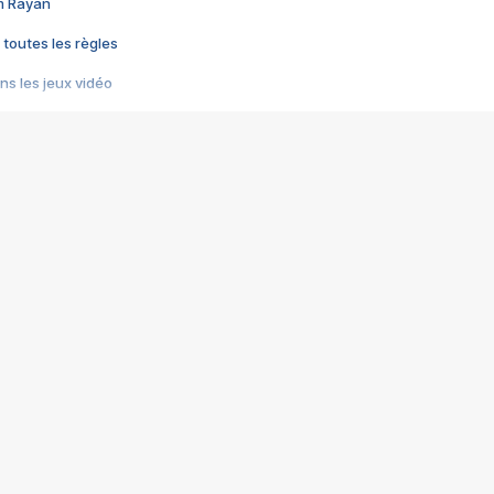
im Rayan
 toutes les règles
s les jeux vidéo
us choquant de Rockstar ? - Le scandale BULLY
e plus moche de Steam
du RÊVE tourne au CAUCHEMAR
pendant 8 heures
it… à tort
umiliés par un jeu vidéo
ire - Final Fantasy 8
ti un empire - Age of Empires
story DOFUS
tard, il crée l'un des pires jeux de tous les temps, MindsEye.