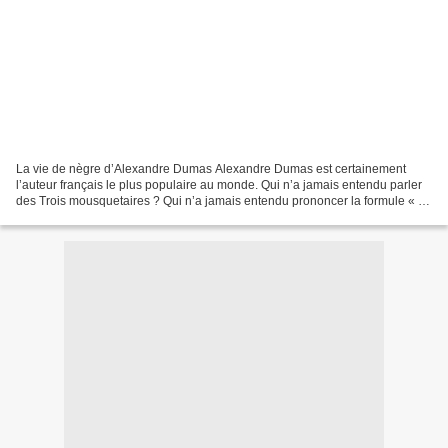
La vie de nègre d’Alexandre Dumas Alexandre Dumas est certainement
l’auteur français le plus populaire au monde. Qui n’a jamais entendu parler
des Trois mousquetaires ? Qui n’a jamais entendu prononcer la formule « un
pour tous, tous pour un » ? En tout...