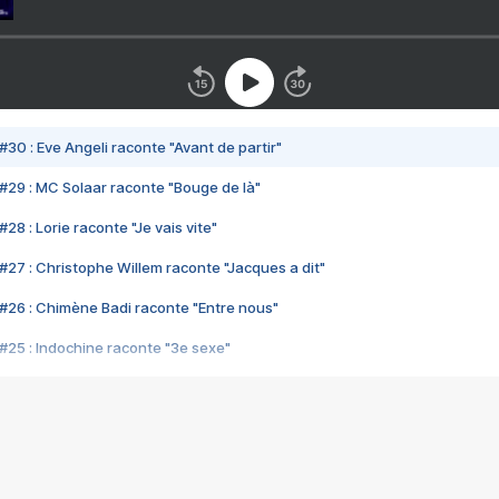
#30 : Eve Angeli raconte "Avant de partir"
#29 : MC Solaar raconte "Bouge de là"
28 : Lorie raconte "Je vais vite"
#27 : Christophe Willem raconte "Jacques a dit"
#26 : Chimène Badi raconte "Entre nous"
#25 : Indochine raconte "3e sexe"
#24 : Zaho raconte "C'est chelou"
#23 : Patrick Bruel raconte "Au café des délices"
#22 : Kyo raconte "Le chemin"