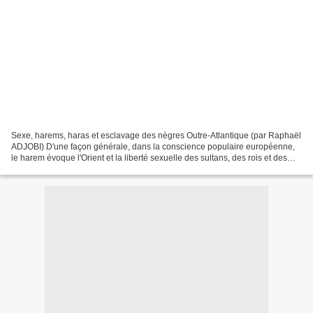
Sexe, harems, haras et esclavage des nègres Outre-Atlantique (par Raphaël
ADJOBI) D'une façon générale, dans la conscience populaire européenne,
le harem évoque l'Orient et la liberté sexuelle des sultans, des rois et des
princes. En d'autres termes,...