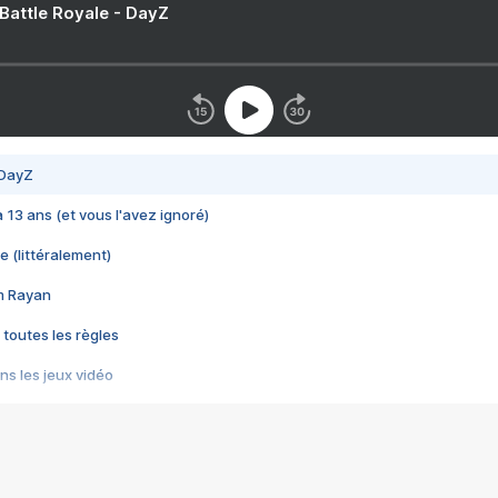
 Battle Royale - DayZ
 DayZ
 a 13 ans (et vous l'avez ignoré)
e (littéralement)
im Rayan
 toutes les règles
s les jeux vidéo
us choquant de Rockstar ? - Le scandale BULLY
e plus moche de Steam
du RÊVE tourne au CAUCHEMAR