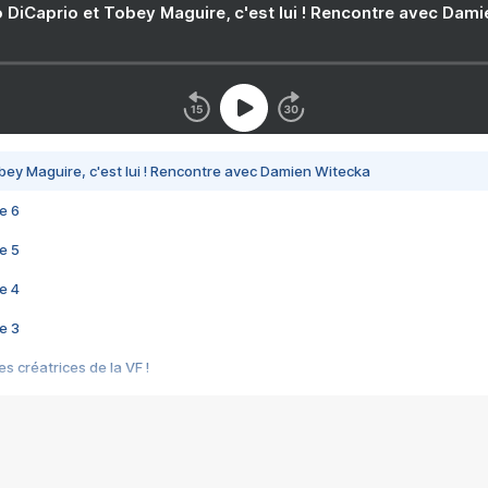
 DiCaprio et Tobey Maguire, c'est lui ! Rencontre avec Dam
bey Maguire, c'est lui ! Rencontre avec Damien Witecka
e 6
e 5
e 4
e 3
s créatrices de la VF !
e 2
e 1
e Mektoub My Love arrive enfin ! Rencontre avec Shaïn Boumedine et Sal