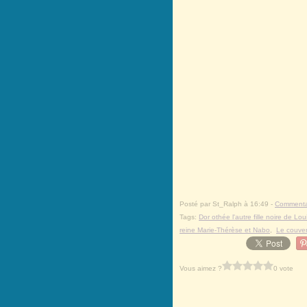
Posté par St_Ralph à 16:49 -
Commentai
Tags:
Dor othée l'autre fille noire de Lou
reine Marie-Thérèse et Nabo
,
Le couve
Vous aimez ?
0 vote