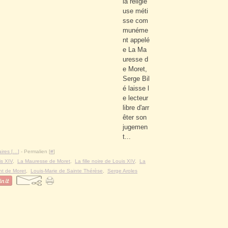
la religie
use méti
sse com
munéme
nt appelé
e La Ma
uresse d
e Moret,
Serge Bil
é laisse l
e lecteur
libre d'arr
êter son
jugemen
t...
res [
…
]
- Permalien [
#
]
is XIV
,
La Mauresse de Moret
,
La fille noire de Louis XIV
,
La
nt de Moret
,
Louis-Marie de Sainte Thérèse
,
Serge Aroles