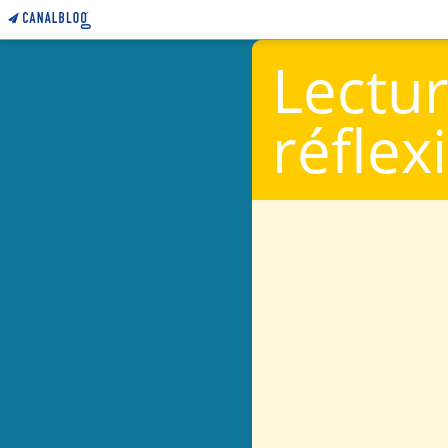
Lectur
réflex