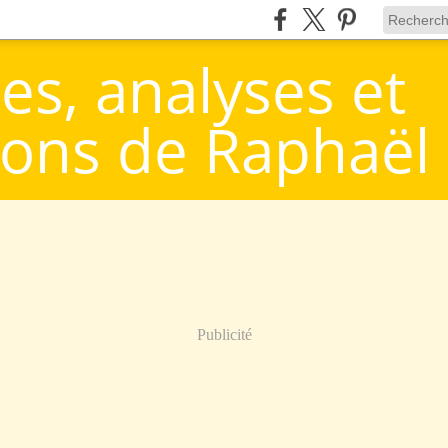
es, analyses et
ions de Raphaël
Publicité