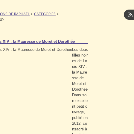
IONS DE RAPHAËL
>
CATEGORIES
>
BO
is XIV : la Mauresse de Moret et Dorothée
Les deux
filles noir
es de Lo
uis XIV :
la Maure
sse de
Moret et
Dorothée
Dans so
n excelle
nt petit o
uvrage,
publié en
2012, co
nsacré à