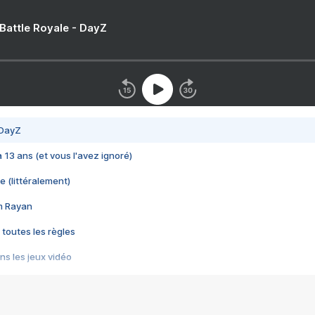
 Battle Royale - DayZ
 DayZ
 a 13 ans (et vous l'avez ignoré)
e (littéralement)
im Rayan
 toutes les règles
s les jeux vidéo
us choquant de Rockstar ? - Le scandale BULLY
e plus moche de Steam