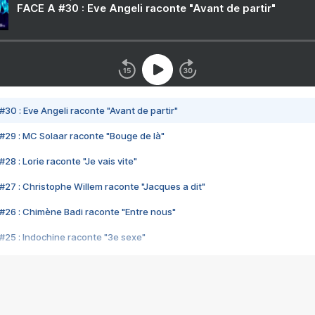
FACE A #30 : Eve Angeli raconte "Avant de partir"
#30 : Eve Angeli raconte "Avant de partir"
#29 : MC Solaar raconte "Bouge de là"
28 : Lorie raconte "Je vais vite"
#27 : Christophe Willem raconte "Jacques a dit"
#26 : Chimène Badi raconte "Entre nous"
#25 : Indochine raconte "3e sexe"
#24 : Zaho raconte "C'est chelou"
#23 : Patrick Bruel raconte "Au café des délices"
#22 : Kyo raconte "Le chemin"